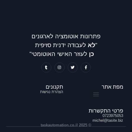
פתרונות אוטומציה לארגונים
"
לא
לעבודה ידנית סזיפית
כן
לעוזר האישי האוטומטי"
מפת אתר
תקנונים
הצהרת נגישות
דיגיטציה וניהול מסמכים
אוטומציה ללוגיסטיקה והזמנות לקוח ורכש
פרטי התקשרות
0723975053
michel@tasite.biz‏
© 2025 taskautomation.co.il