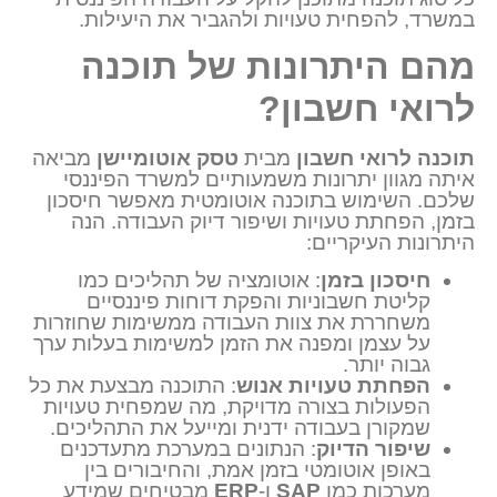
במשרד, להפחית טעויות ולהגביר את היעילות.
מהם היתרונות של תוכנה
לרואי חשבון?
תוכנה לרואי חשבון
מבית
טסק אוטומיישן
מביאה
איתה מגוון יתרונות משמעותיים למשרד הפיננסי
שלכם. השימוש בתוכנה אוטומטית מאפשר חיסכון
בזמן, הפחתת טעויות ושיפור דיוק העבודה. הנה
היתרונות העיקריים:
חיסכון בזמן
: אוטומציה של תהליכים כמו
קליטת חשבוניות והפקת דוחות פיננסיים
משחררת את צוות העבודה ממשימות שחוזרות
על עצמן ומפנה את הזמן למשימות בעלות ערך
גבוה יותר.
הפחתת טעויות אנוש
: התוכנה מבצעת את כל
הפעולות בצורה מדויקת, מה שמפחית טעויות
שמקורן בעבודה ידנית ומייעל את התהליכים.
שיפור הדיוק
: הנתונים במערכת מתעדכנים
באופן אוטומטי בזמן אמת, והחיבורים בין
מערכות כמו
SAP
ו-
ERP
מבטיחים שמידע