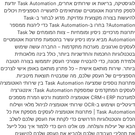
לוגיסטיקה, בריאות או שירותים אחרים, Task Automation יודעת
לספק פתרונות אוטומטיים שמתאימים לתעשייה הספציפית ויכולים
להיעשות בצורה מקצועית ומדויקת. מדוע לבחור ב-Task
Automation? בחרו ב-Task Automation כדי ליהנות ממספר
יתרונות מרכזיים: ניסיון ומומחיות – צוות המומחים של Task
Automation מביא עימו ניסיון עשיר בהטמעת פתרונות אוטומטיים
לעסקים וארגונים. מערכות מתקדמות – החברה עושה שימוש
בטכנולוגיות החכמות והחדשניות ביותר, כולל בינה מלאכותית
ולמידת מכונה, כדי להבטיח שצורכי העסק יתממשו בצורה הטובה
ביותר. שירות מותאם אישית – כל פתרון מותאם באופן אישי לצרכים
הספציפיים של העסק שלכם, מה שמבטיח תוצאות מיטביות.
פתרונות נוספים שמציעה Task Automation בין שירותי האוטומציה
לעסקים המתקדמים שמספקת Task Automation: אינטגרציה
למערכות ERP ו-CRM אוטומציה להזמנות ורכש המרת מסמכים
דיגיטליים ושימוש ב-OCR שירותי אוטומציה לניהול מלאי ושילוח
Task Automation | פתרונות אוטומציה לעסקים מספקת את כל
הכלים והטכנולוגיות הדרושים כדי לקחת את העסק שלכם לשלב
הבא של יעילות והצלחה. פנו אלינו היום כדי ללמוד איך נוכל לייעל
את תהליכי העבודה שלכם ולהביא את העסק שלכם להישגים