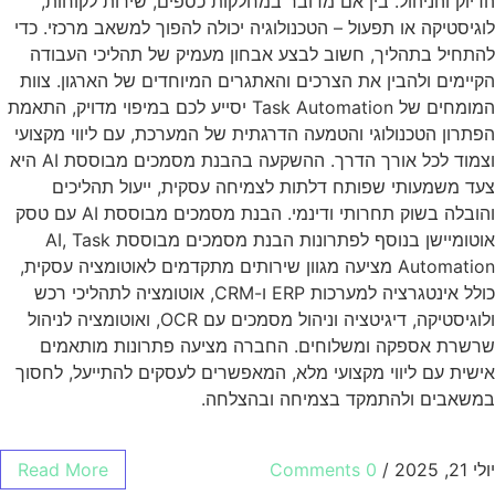
הדיוק והניהול. בין אם מדובר במחלקות כספים, שירות לקוחות,
לוגיסטיקה או תפעול – הטכנולוגיה יכולה להפוך למשאב מרכזי. כדי
להתחיל בתהליך, חשוב לבצע אבחון מעמיק של תהליכי העבודה
הקיימים ולהבין את הצרכים והאתגרים המיוחדים של הארגון. צוות
המומחים של Task Automation יסייע לכם במיפוי מדויק, התאמת
הפתרון הטכנולוגי והטמעה הדרגתית של המערכת, עם ליווי מקצועי
וצמוד לכל אורך הדרך. ההשקעה בהבנת מסמכים מבוססת AI היא
צעד משמעותי שפותח דלתות לצמיחה עסקית, ייעול תהליכים
והובלה בשוק תחרותי ודינמי. הבנת מסמכים מבוססת AI עם טסק
אוטומיישן בנוסף לפתרונות הבנת מסמכים מבוססת AI, Task
Automation מציעה מגוון שירותים מתקדמים לאוטומציה עסקית,
כולל אינטגרציה למערכות ERP ו-CRM, אוטומציה לתהליכי רכש
ולוגיסטיקה, דיגיטציה וניהול מסמכים עם OCR, ואוטומציה לניהול
שרשרת אספקה ומשלוחים. החברה מציעה פתרונות מותאמים
אישית עם ליווי מקצועי מלא, המאפשרים לעסקים להתייעל, לחסוך
במשאבים ולהתמקד בצמיחה ובהצלחה.
יולי 21, 2025
/
0 Comments
Read More