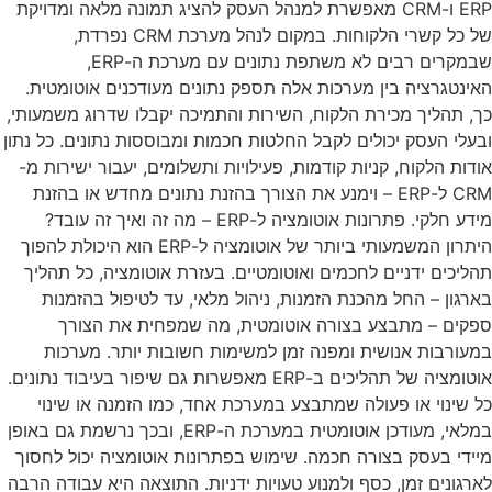
ERP ו-CRM מאפשרת למנהל העסק להציג תמונה מלאה ומדויקת
של כל קשרי הלקוחות. במקום לנהל מערכת CRM נפרדת,
שבמקרים רבים לא משתפת נתונים עם מערכת ה-ERP,
האינטגרציה בין מערכות אלה תספק נתונים מעודכנים אוטומטית.
כך, תהליך מכירת הלקוח, השירות והתמיכה יקבלו שדרוג משמעותי,
ובעלי העסק יכולים לקבל החלטות חכמות ומבוססות נתונים. כל נתון
אודות הלקוח, קניות קודמות, פעילויות ותשלומים, יעבור ישירות מ-
CRM ל-ERP – וימנע את הצורך בהזנת נתונים מחדש או בהזנת
מידע חלקי. פתרונות אוטומציה ל-ERP – מה זה ואיך זה עובד?
היתרון המשמעותי ביותר של אוטומציה ל-ERP הוא היכולת להפוך
תהליכים ידניים לחכמים ואוטומטיים. בעזרת אוטומציה, כל תהליך
בארגון – החל מהכנת הזמנות, ניהול מלאי, עד לטיפול בהזמנות
ספקים – מתבצע בצורה אוטומטית, מה שמפחית את הצורך
במעורבות אנושית ומפנה זמן למשימות חשובות יותר. מערכות
אוטומציה של תהליכים ב-ERP מאפשרות גם שיפור בעיבוד נתונים.
כל שינוי או פעולה שמתבצע במערכת אחד, כמו הזמנה או שינוי
במלאי, מעודכן אוטומטית במערכת ה-ERP, ובכך נרשמת גם באופן
מיידי בעסק בצורה חכמה. שימוש בפתרונות אוטומציה יכול לחסוך
לארגונים זמן, כסף ולמנוע טעויות ידניות. התוצאה היא עבודה הרבה