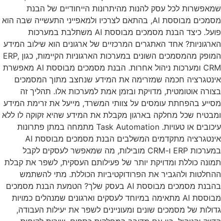
שמאפשרות לכל עסק להנות מהיתרונות הייחודיים של הבנת
מסמכים מבוססת AI, בהתאם לצרכיו ולמאפייני התעשייה שבה הוא
פועל. כיצד הבנת מסמכים מבוססת AI משתלבת במערכות
הארגוניות? אחד האתגרים המרכזיים של ארגונים הוא שילוב המידע
המופק מהמסמכים השונים במערכות הארגוניות הקיימות, כגון ERP,
CRM ומערכות ניהול אחרות. הבנת מסמכים מבוססת AI מאפשרת
אינטגרציה חכמה שמזרימה את המידע שנחצב מתוך המסמכים
בצורה אוטומטית, מדויקת ובזמן אמת למערכות אלו. תהליך זה
מסייע בהפחתת עומסים על צוותי המשרד, מייעל את זרימת המידע
ומבטיח שכל מחלקה בארגון מקבלת את המידע שהיא זקוקה לו ללא
עיכובים או טעויות. Task Automation מתמחה במתן פתרונות
אינטגרציה מתקדמים המשלבים הבנת מסמכים מבוססת AI
במערכות ERP ו-CRM מובילות, מה שמאפשר לעסקים לקבל
תמונה כוללת ומדויקת יותר של פעילותם העסקית, לשפר את קבלת
ההחלטות ולהגביר את הפרודוקטיביות הכוללת. מתי להשתמש
בהבנת מסמכים מבוססת AI בעסק שלך? הטמעת הבנת מסמכים
מבוססת AI מתאימה במיוחד לעסקים וארגונים שמנהלים כמויות
גדולות של מסמכים שונים ומעוניינים לשפר את יעילות העבודה,