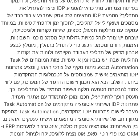
שירות הלקוחות, להוריד את העומס על צוותי התפעול, ולהתמקד
בפיתוח וצמיחה. מתי כדאי להטמיע IDP וכיצד להתחיל את
התהליך? הטמעת IDP מתאימה לכל עסק שמבצע עיבוד כבד של
מסמכים ושואף לייעל תהליכים, לחסוך זמן ולהפחית טעויות. במיוחד
עסקים עם מחלקות תפעול, כספים, שירות לקוחות ולוגיסטיקה,
שבהם יש צורך לנהל כמויות גדולות של מסמכים כמו חשבוניות,
הזמנות, חוזים ומסמכי רכש. כדי להתחיל בתהליך, מומלץ לבצע
אבחון מדויק של תהליכי העבודה הקיימים ולזהות את נקודות
החולשה שבהן יש בזבוז זמן או טעויות. צוות המומחים של Task
Automation מבצע ניתוח מקיף של צורכי הארגון, ומציע פתרונות
IDP מותאמים אישית שמבוססים על הטכנולוגיות המתקדמות
ביותר. השלב הבא הוא תכנון ויישום הדרגתי של המערכת, עם ליווי
צמוד להבטחת הטמעה חלקה ושיפור מתמיד של התהליכים. כך,
העסק הופך להיות יעיל, חכם ומוכן להתמודד עם אתגרי העתיד.
פתרונות IDP ושירותי אוטומציה מתקדמים של Task Automation
מעבר ליישום פתרונות IDP מתקדמים, Task Automation מספקת
מגוון רחב של שירותי אוטומציה מותאמים אישית לעסקים וארגונים.
בין השירותים: אוטומציה עסקית כוללת, אינטגרציה למערכות ERP ו-
CRM כמו פריוריטי וסאפ, אוטומציה ללוגיסטיקה ולניהול הזמנות