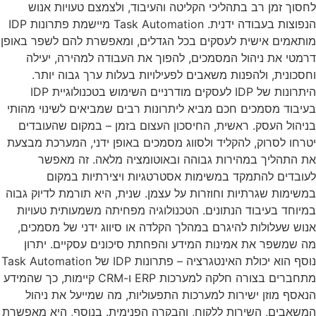
לחסוך זמן רב בתהליכי הקליטה והעיבוד, ולצמצם טעויות אנוש
הנפוצות בעבודה ידנית. Task Automation מיישמת פתרונות IDP
מותאמים אישית לעסקים בכל הגדלים, ומאפשרת להם לשפר באופן
דרמטי את ניהול המסמכים, להפוך את העבודה למהירה, יעילה
וחסכונית, ולהפנות משאבים לפעילויות בעלות ערך גבוה יותר.
היתרונות של IDP לעסקים מודרניים השימוש בטכנולוגיית IDP
בעיבוד מסמכים חכם מביא ליתרונות רבים שמביאים לשינוי מהותי
בניהול העסק. ראשית, החיסכון העצום בזמן – במקום שהעובדים
יטרחו לסרוק, להקליד ולסווג מסמכים באופן ידני, המערכת מבצעת
את התהליך במהירות גבוהה ובאוטומציה מלאה. זה מאפשר
לעובדים להתמקד במשימות אסטרטגיות ויצירתיות במקום
במשימות שגרתיות וחוזרות על עצמן. שנית, היא תורמת לדיוק גבוה
במיוחד בעיבוד הנתונים. הטכנולוגיה מפחיתה משמעותית טעויות
אנוש שעלולות להיגרם במהלך הקלדה או סיווג ידני של מסמכים,
מה שמשפר את אמינות המידע והפחתת סיכונים עסקיים. יתרון
נוסף הוא יכולת האינטגרציה – פתרונות IDP של Task Automation
מתחברים בצורה חלקה למערכות ERP ו-CRM קיימות, כך שהמידע
הנאסף מוזן ישירות למערכות התפעוליות, מה שמייעל את ניהול
המשאבים, השירות ללקוח, והבקרה הפנימית. בנוסף, היא מאפשרת