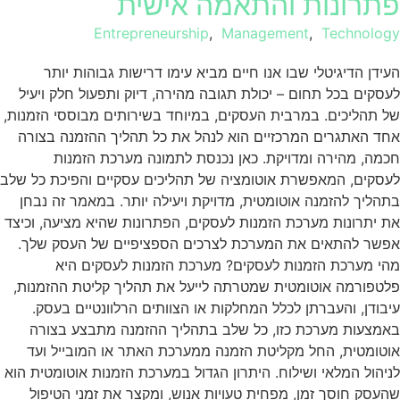
פתרונות והתאמה אישית
Entrepreneurship
,
Management
,
Technology
העידן הדיגיטלי שבו אנו חיים מביא עימו דרישות גבוהות יותר
לעסקים בכל תחום – יכולת תגובה מהירה, דיוק ותפעול חלק ויעיל
של תהליכים. במרבית העסקים, במיוחד בשירותים מבוססי הזמנות,
אחד האתגרים המרכזיים הוא לנהל את כל תהליך ההזמנה בצורה
חכמה, מהירה ומדויקת. כאן נכנסת לתמונה מערכת הזמנות
לעסקים, המאפשרת אוטומציה של תהליכים עסקיים והפיכת כל שלב
בתהליך להזמנה אוטומטית, מדויקת ויעילה יותר. במאמר זה נבחן
את יתרונות מערכת הזמנות לעסקים, הפתרונות שהיא מציעה, וכיצד
אפשר להתאים את המערכת לצרכים הספציפיים של העסק שלך.
מהי מערכת הזמנות לעסקים? מערכת הזמנות לעסקים היא
פלטפורמה אוטומטית שמטרתה לייעל את תהליך קליטת ההזמנות,
עיבודן, והעברתן לכלל המחלקות או הצוותים הרלוונטיים בעסק.
באמצעות מערכת כזו, כל שלב בתהליך ההזמנה מתבצע בצורה
אוטומטית, החל מקליטת הזמנה ממערכת האתר או המובייל ועד
לניהול המלאי ושילוח. היתרון הגדול במערכת הזמנות אוטומטית הוא
שהעסק חוסך זמן, מפחית טעויות אנוש, ומקצר את זמני הטיפול