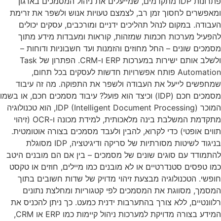
פתרונות IDP מתקדמים, שמייעלים את ניהול המסמכים בארגון
ומאפשרים לחסוך זמן רב, לצמצם טעויות אנוש ולשפר את זרימת
העבודה. במקום לנהל תהליכים ידניים ומורכבים, עסקים יכולים
להפעיל מערכות חכמות שמזהות, קוראות ומעבדות מידע מתוך
מסמכים שונים – החל מחוזים והזמנות ועד חשבוניות ודוחות –
ולשלב אותם ישירות במערכות ERP ו-CRM. הפתרון של Task
Automation פותח אפשרויות חדשות לעסקים בכל תחום,
שמחפשים לייעל את העבודה ולשפר את התפוקה. מה זה עיבוד
מסמכים חכם (IDP) וכיצד הוא פועל? עיבוד מסמכים חכם, או בשמו
המוכר IDP (Intelligent Document Processing), הוא טכנולוגיה
מתקדמת המשלבת בינה מלאכותית, למידת מכונה ו-OCR (זיהוי
תווים אופטי) כדי לקרוא, להבין ולעבד מסמכים בצורה אוטומטית.
בניגוד לשיטות מסורתיות של סריקה ודיגיטציה, IDP מסוגלת
להתמודד עם סוגים שונים של מסמכים – בין אם הם מובנים היטב
כמו טפסים סטנדרטיים או לא מובנים כמו מיילים, חוזים או טקסט
חופשי. הטכנולוגיה מבצעת זיהוי מדויק של שדות חשובים בתוך
המסמך, מסווגת את המסמכים לפי קטגוריות ומחלצת נתונים
רלוונטיים, ללא צורך בהתערבות ידנית כמעט. כך ניתן להכניס את
המידע בצורה מדויקת למערכות ניהול קיימות כמו ERP או CRM,