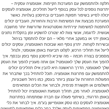
חלקה ולהתממשק עם המערכות הקיימות. אוטומציה עסקית –
יתרונות נוספים לכל עסק בנוסף לייעול תהליכים, אוטומציה לעסקים
יכולה לסייע בשיפור תפוקת העובדים ובחיסכון בעלויות. כאשר
המערכת מבצעת את המשימות הרבות והחוזרות, העובדים יכולים
להתפנות למשימות יצירתיות ואסטרטגיות שדורשות יותר מחשבה
אנושית. לדוגמה, אנשי צוות לא יצטרכו להשקיע זמן בהקלדת נתונים
באופן ידני או במעקב אחרי מלאי – הם יוכלו להתמקד בניהול
ובשירות לקוחות. יתרון נוסף הוא שבזכות האוטומציה, עסקים יכולים
לייעל את תהליכי הרכש, לקלוט תביעות באופן אוטומטי, ולנהל
מסמכים בצורה חכמה – מה שיביא לחיסכון נוסף בזמן ובכסף. איך
להפוך את העסק שלך לאוטומטי? אם אתה מעוניין להפוך את העסק
שלך לאוטומטי, הדרך הראשונה היא להבין אילו תהליכים יכולים
להתממשק עם פתרונות אוטומציה. תוכל להתחיל בכך שתבחר את
הפעולות החוזרות על עצמן ביותר בעסק, כמו ניהול חשבוניות,
תשלומים או תקשורת פנימית, ולבחור את הכלים המתאימים
לאוטומציה. לאחר מכן, תהליך הטמעת האוטומציה יכול להתחיל
באופן הדרגתי, בשיתוף פעולה עם חברה שמתמחה בפתרונות
אוטומציה לעסקים כמו טסק אוטומיישן בע"מ. איך לבחור את כלי
האוטומציה המתאימים לעסק שלך? בחר כלים שמתאימים לתעשייה