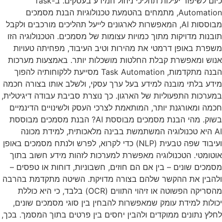
כיום לשיפור יעילות תהליכי ניהול המידע בעסקים. ב-Task
Automation, מתמחים בהטמעת טכנולוגיות הבנת מסמכים
מבוססות AI, המאפשרות לארגונים לייעל תהליכים מורכבים ולקבל
תובנות מדויקות מתוך כמויות עצומות של מסמכים. הטכנולוגיה הזו
משפרת באופן דרמטי את מהירות וטיב העיבוד, מפחיתה טעויות
אנוש ומאפשרת קבלת החלטות מושכלות יותר. באמצעות מערכות
הבנה מתקדמות, Task Automation מסייעת ללקוחותיה להפוך
מידע בלתי מובנה למידע בעל ערך עסקי, ולשלב אותו בצורה חכמה
במערכות התפעוליות של הארגון. כך נוצרת סביבת עבודה דיגיטלית,
חכמה ומאורגנת יותר, המותאמת לצרכי העסק ולשינויים הדינמיים
בשוק. מהי הבנת מסמכים מבוססת AI? הבנת מסמכים מבוססת
AI היא טכנולוגיה המשתמשת בבינה מלאכותית, למידת מכונה
ועיבוד שפה טבעית (NLP) כדי לקרוא, לפרש ולנתח מסמכים באופן
אוטומטי. הטכנולוגיה מאפשרת למערכות לזהות מידע חשוב בתוך
מסמכים שונים – בין אם הם חוזים, חשבוניות, דוחות או טפסים –
ולהבין את ההקשר שלהם בצורה מדויקת. השיטה מתקדמת בהרבה
מהסריקה הפשוטה או זיהוי התווים (OCR) בלבד, כי היא כוללת
יכולות למידת עומק שמאפשרות להבחין בין סוגי מסמכים שונים,
לחלץ נתונים ממוקדים ולהבין יחסים בין פרטים בתוך המסמך. בכך,