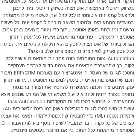
הלקוח ולחבר אותה עם מחלקת המשלוחים או המלאי. 3. אוטומציה
בשיווק דיגיטלי באמצעות אוטומציה בשיווק דיגיטלי, ניתן לתכנן
ולהפעיל קמפיינים אוטומטיים לכל קהל יעד, לשלוח מיילים ממומנים
במועדים המתאימים, ולחסוך משאבים בניהול הקמפיינים. כל פעולה
נרשמת ומנותחת באופן אוטומטי, תוך כדי ניטור ביצועים בזמן אמת.
אוטומציה לעסקים – פתרונות מותאמים אישית לכל עסק היתרון
הגדול ביותר של אוטומציה לעסקים הוא היכולת להתאים את הפתרון
לכל עסק וארגון, לפי הצרכים הספציפיים שלו. ב-Task
Automation, צוות המומחים בונה פתרונות מותאמים אישית לכל
לקוח, כך שהמערכת מתאימה את עצמה בדיוק לצרכים העסקיים
והטכנולוגיים של העסק. 1. אינטגרציה עם מערכות ERP/CRM חיבור
חכם של המערכות הקיימות בעסק למערכת אוטומטית מהווה יתרון
ענק. אינטגרציה חכמה מאפשרת להחסיר את הצורך בהכנסת
נתונים בצורה ידנית ולהביא לייעול משמעותי של המידע שנכנס ויוצא
מהמערכת. 2. שימוש בטכנולוגיות מתקדמות Task Automation
עושה שימוש בטכנולוגיות המובילות בשוק כמו בינה מלאכותית (AI)
ולמידת מכונה (ML) כדי להבטיח שהמכונות ילמדו ויתאימו את עצמן
לצרכים של כל לקוח, דבר שמוביל לשיפור נוסף ביעילות העבודה. 3.
אוטומציה מותאמת לכל תחום בין אם מדובר בעסקים פיננסיים,