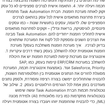
שזרימת הנתונים בין המחלקות והמערכות השונות מתבצעת בצורה
חכמה ויעילה יותר. 4. התאמה אישית לצרכים ספציפיים לא כל עסק
זקוק לאותה מערכת הזמנות. חברת Task Automation מתמחה
ביצירת פתרונות מותאמים אישית לכל עסק בהתאם לצרכים
הספציפיים שלו. לדוגמה, עסקים בתעשיות שונות – כמו עסקים
פיננסיים, לוגיסטיקה, בריאות ונדל"ן – זקוקים לפתרונות מותאמים
אישית לתהליכי הזמנות ייחודיים להם. Task Automation מבינה
את הצרכים השונים ומספקת לכל לקוח את המערכת שתתאים
בדיוק לצרכיו. איך מערכת הזמנות משתלבת בעסק? מערכת
הזמנות אוטומטית יכולה להשתלב בעסק בשתי דרכים עיקריות: 1.
אינטגרציה עם מערכות קיימות למערכת הזמנות יש את היכולת
להשתלב במערכות ERP/CRM קיימות בעסק, כמו SAP,
Salesforce, Priority ועוד. באמצעות אינטגרציה חכמה, המערכת
מסוגלת להזרים את הנתונים אוטומטית בין הפלטפורמות השונות,
להבטיח שהתהליכים יימשכו בצורה רציפה ומסודרת, ולספק נתונים
מעודכנים בזמן אמת לכל הגורמים הרלוונטיים בעסק. 2. שילוב של
טכנולוגיות חכמות חברת Task Automation עושה שימוש
בטכנולוגיות מתקדמות כמו בינה מלאכותית (AI) ולמידת מכונה
(ML), כדי להבטיח שההזמנות יזוהו ויעובדו בצורה אוטומטית ויעילה