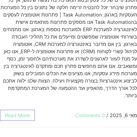
הספציפיים של כל עסק ובסוג המערכת בה נעשה שימוש, אך כל
פתרון שיבחר יוכל להבטיח זרימה חלקה של נתונים בין כל המערכות
העסקיות בארגון. Task Automation | פתרונות אוטומציה לעסקים
בTask Automation אנו מספקים פתרונות מותאמים אישית
לאינטגרציה למערכות ERP ולמערכות נוספות בארגון. אנו מתמחים
בשירותי אוטומציה שמפשטים ומייעלים את כל תהליכי העבודה
בארגון. בין אם מדובר באינטגרציה למערכות CRM, אוטומציה
לניהול קשרי לקוחות (CRM) או פתרונות אוטומציה ל-ERP, אנו כאן
על מנת לעזור לארגונים לשדרג את מערכותיהם ולחסוך זמן, כסף
ומשאבים. אם אתם מחפשים פתרון חכם ומתקדם לאינטגרציה בין
מערכות מידע עסקיות, אנו מציעים את הכלים המובילים בשוק
לביצוע אינטגרציות בצורה מקצועית ויעילה. הצוות שלנו ילווה אתכם
לכל אורך הדרך, מהאפיון ועד ההטמעה של המערכת המתקדמת
ביותר.
מאי 6, 2025
/
0 Comments
Read More