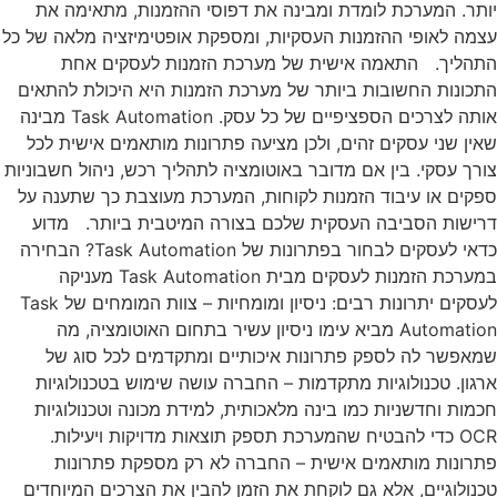
יותר. המערכת לומדת ומבינה את דפוסי ההזמנות, מתאימה את
עצמה לאופי ההזמנות העסקיות, ומספקת אופטימיזציה מלאה של כל
התהליך. התאמה אישית של מערכת הזמנות לעסקים אחת
התכונות החשובות ביותר של מערכת הזמנות היא היכולת להתאים
אותה לצרכים הספציפיים של כל עסק. Task Automation מבינה
שאין שני עסקים זהים, ולכן מציעה פתרונות מותאמים אישית לכל
צורך עסקי. בין אם מדובר באוטומציה לתהליך רכש, ניהול חשבוניות
ספקים או עיבוד הזמנות לקוחות, המערכת מעוצבת כך שתענה על
דרישות הסביבה העסקית שלכם בצורה המיטבית ביותר. מדוע
כדאי לעסקים לבחור בפתרונות של Task Automation? הבחירה
במערכת הזמנות לעסקים מבית Task Automation מעניקה
לעסקים יתרונות רבים: ניסיון ומומחיות – צוות המומחים של Task
Automation מביא עימו ניסיון עשיר בתחום האוטומציה, מה
שמאפשר לה לספק פתרונות איכותיים ומתקדמים לכל סוג של
ארגון. טכנולוגיות מתקדמות – החברה עושה שימוש בטכנולוגיות
חכמות וחדשניות כמו בינה מלאכותית, למידת מכונה וטכנולוגיות
OCR כדי להבטיח שהמערכת תספק תוצאות מדויקות ויעילות.
פתרונות מותאמים אישית – החברה לא רק מספקת פתרונות
טכנולוגיים, אלא גם לוקחת את הזמן להבין את הצרכים המיוחדים