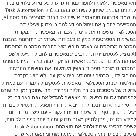
היא מאפשרת לארגון להפוך כמויות גדולות של מידע בלתי מובנה
לנתונים מובנים שניתן להשתמש בהם בקלות. Task Automation
מיישמת פתרונות מותאמים אישית של הבנת מסמכים מבוססת AI,
המסייעים להפוך את ניהול המידע למהיר, מדויק ויעיל יותר.
הטכנולוגיה משפרת את זרימת העבודה ומאפשרת התמקדות
במשימות אסטרטגיות במקום בעבודות שגרתיות. היתרונות בהבנת
מסמכים מבוססת AI בעסקים השימוש בהבנת מסמכים מבוססת
AI מציע לעסקים יתרונות רבים שמאפשרים להם להתייעל ולשפר
את התהליכים הפנימיים. ראשית, הדיוק הגבוה בזיהוי המידע הפנימי
במסמכים מורכב מפחית באופן משמעותי את הטעויות הנובעות
מטיפול ידני, ומבטיח שהמידע יהיה אמין ונכון לשימוש בקבלת
החלטות. שנית, הטכנולוגיה מאפשרת לעסקים להתמודד עם כמויות
גדולות של מסמכים בצורה חלקה ומהירה, מה שחוסך זמן יקר וגורם
להפחתת עלויות תפעול. זה מאפשר להגדיל את נפח העבודה בלי
להוסיף כוח אדם, ובכך להרחיב את היקף הפעילות העסקית בצורה
יעילה. יתרון נוסף הוא שיפור חוויית הלקוח – עם גישה מהירה ונוחה
למידע רלוונטי, ניתן לספק מענה מדויק ומהיר יותר לפניות לקוחות,
לשפר תהליכי שירות ולחזק את הנאמנות. Task Automation
משלבת בפתרונותיה טכנולוגיות מתקדמות ומותאמות אישית,