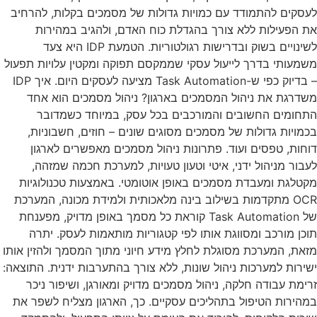
לעסקים להתמודד עם כמויות גדולות של מסמכים בקלות, להרחיב
את הפעילות ללא צורך בהגדלת כוח האדם, ולהגיב במהירות
לשינויים בשוק ובדרישות רגולטוריות. הטמעת IDP היא צעד
משמעותי בדרך לייעול עסקי שממקסם תפוקה ומקטין עלויות תפעול
– בדיוק כפי ש-Task Automation מציעה לעסקים היום. איך IDP
משדרגת את ניהול המסמכים בארגון? ניהול מסמכים הוא אחד
התחומים החשובים והמורכבים בכל עסק, במיוחד כשמדובר
בכמויות גדולות של מסמכים מסוגים שונים – חוזים, חשבוניות,
דוחות, טפסים ועוד. פתרונות ניהול מסמכים מאפשרים לארגון
לעבור מניהול ידני, איטי וטעון טעויות, למערכת חכמה שמזהה,
מקטלגת ומעבדת מסמכים באופן אוטומטי. באמצעות טכנולוגיות
OCR מתקדמות בשילוב בינה מלאכותית ולמידת מכונה, המערכת
של Task Automation קוראת כל מסמך באופן מדויק, מפענחת
תוכן מורכב ומסווגת אותו לפי קטגוריות מותאמות לעסק. יתרה
מזאת, המערכת מסוגלת לחלץ מידע חיוני מתוך המסמך ולהזין אותו
ישירות למערכות ניהול שונות, ללא צורך בהתערבות ידנית. התוצאה:
זרימת עבודה חלקה, ניהול מסמכים מדויק ומאורגן, ושיפור ניכר
במהירות הטיפול בתהליכים עסקיים. כך, הארגון מצליח לשפר את