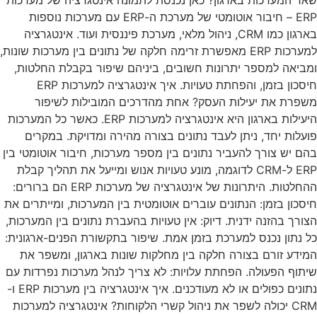
שאר המערכות בארגון? כאן נכנסת לתמונה אינטגרציה של מערכות
ERP – חיבור אוטומטי של מערכת ה-ERP עם מערכות נוספות
בארגון כמו CRM, ניהול מלאי, מערכת פיננסית ועוד. אינטגרציה
למערכות ERP מאפשרת זרימה חלקה של נתונים בין מערכות שונות,
ומביאה למספר יתרונות חשובים, ביניהם שיפור בקבלת החלטות,
חיסכון בזמן, והפחתת טעויות. איך אינטגרציה למערכות ERP
משפרת את יעילות העסק? אחת מהדרכים המובילות לשיפור
היעילות בארגון היא אינטגרציה למערכות ERP. כאשר כל המערכות
פועלות יחד, ניתן לעבד נתונים בצורה מהירה ומדויקת. במקרים
בהם יש צורך להעביר נתונים בין מספר מערכות, חיבור אוטומטי בין
ERP ל-CRM לדוגמה, מונע טעויות אנוש ומייעל את תהליך קבלת
ההחלטות. היתרונות של אינטגרציה של מערכות ERP הם ברורים:
חיסכון בזמן: הנתונים עוברים אוטומטית בין המערכות, ומייתרים את
הצורך בהזנה ידנית. דיוק: אין טעויות בהעברת נתונים בין המערכות,
כל נתון נכנס למערכת בזמן אמת. שיפור בתקשורת הפנים-ארגונית:
המידע זורם בצורה חלקה בין מחלקות שונות בארגון, ומשפר את
שיתוף הפעולה. הפחתת עלויות: לא צריך לנהל מערכות נפרדות עם
נתונים כפולים או לא מעודכנים. איך אינטגרציה בין מערכות ERP ו-
CRM יכולה לשפר את ניהול קשרי הלקוחות? אינטגרציה למערכות