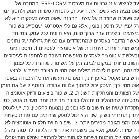
עד לביצוע אינטגרציות עם מערכות CRM ו-ERP. המטרה של
אוטומציה היא לשפר את היעילות, להפחית טעויות אנוש ולחסוך זמן
על פעולות שחוזרות על עצמן. ההבנה שאוטומציה לעסקים היא לא
רק עניין של חיסכון בזמן, אלא גם כלי אסטרטגי שמסייע בשיפור
ביצועים וביצירת ערך ארוך טווח, היא חיונית לכל עסק. במיוחד
כאשר מדובר בעסקים שמתמודדים עם כמויות גדולות של נתונים
ומשימות חוזרות. היתרונות של אוטומציה לעסקים 1. חיסכון בזמן
ובעלויות אוטומציה לעסקים מאפשרת לעובדים להתפנות לעיסוקים
חשובים יותר במקום לבזבז זמן על משימות שחוזרות על עצמן.
לדוגמה, במקום לשלוח מיילים אוטומטיים בצורה ידנית או לבצע
חישובים אקסל באופן ידני, המערכת תעשה את כל העבודה באופן
אוטומטי. כך, העסק יכול לחסוך עלויות עבודה ובנוסף לייעל את הזמן
של הצוותים והמחלקות השונות. 2. שיפור ביצועים ודיוק אוטומציה
מבטיחה שהתהליכים יתנהלו בצורה מדויקת יותר. טעויות אנוש, כמו
הקלדה שגויה או חישובים לא נכונים, נמנעות לחלוטין. כך, יש לעסק
יתרון תחרותי בשוק, שכן הוא יכול לספק שירותים עם פחות טעויות
ועם זמני תגובה מהירים יותר. 3. שיפור חווית הלקוח אוטומציה לא
רק עוזרת לעסק, אלא גם משפרת את חווית הלקוח. לדוגמה, ניהול
אוטומטי של הזמנות ושירות לקוחות יכול להבטיח שהלקוחות יקבלו