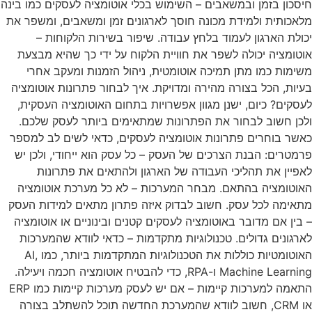
חיסכון בזמן ובמשאבים – השימוש בכלי אוטומציה לעסקים כמו בינה
מלאכותית ולמידת מכונה חוסך לארגונים זמן ומשאבים, ומשפר את
יכולת הארגון לעמוד בלחץ עבודה. שיפור בשירות הלקוחות –
אוטומציה יכולה לשפר את חוויית הלקוח על ידי כך שהיא מבצעת
משימות כמו מתן תמיכה אוטומטית, ניהול הזמנות ומעקב אחרי
בעיות, הכל בצורה מהירה ומדויקת. איך לבחור פתרונות אוטומציה
לעסקים? כיום, ישנן מגוון אפשרויות בתחום האוטומציה העסקית,
ולכן חשוב לבחור את הפתרונות שמתאימים ביותר לעסק שלכם.
כאשר בוחרים פתרונות אוטומציה לעסקים, כדאי לשים לב למספר
פרמטרים: הבנת הצרכים של העסק – כל עסק הוא ייחודי, ולכן יש
לאפיין את תהליכי העבודה של הארגון ולהתאים את פתרונות
האוטומציה בהתאם. מבחר המערכות – לא כל מערכת אוטומציה
מתאימה לכל עסק. חשוב לבדוק איזה פתרון מתאים למידות העסק
– בין אם מדובר באוטומציה לעסקים קטנים ובינוניים או אוטומציה
לארגונים גדולים. טכנולוגיות מתקדמות – כדאי לוודא שהמערכות
האוטומטיות כוללות את הטכנולוגיות המתקדמות ביותר, כמו AI,
Machine Learning ו-RPA, כדי להבטיח אוטומציה חכמה ויעילה.
התאמה למערכות קיימות – אם יש לעסק מערכות קיימות כמו ERP
או CRM, חשוב לוודא שהמערכת החדשה תוכל להשתלב בצורה